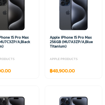
Phone 15 Pro Max
Apple iPhone 15 Pro Max
(MU7C3ZP/A,Black
256GB (MU7A3ZP/A,Blue
m)
Titanium)
PRODUCTS
APPLE PRODUCTS
00.00
฿48,900.00