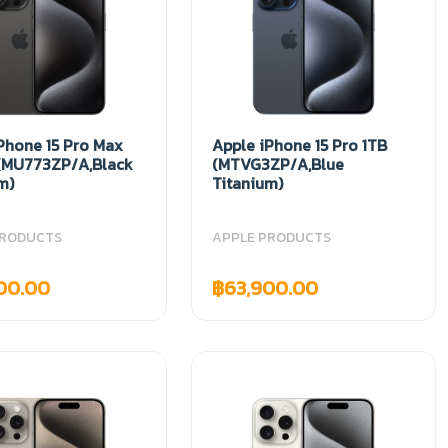
Phone 15 Pro Max
Apple iPhone 15 Pro 1TB
(MU773ZP/A,Black
(MTVG3ZP/A,Blue
m)
Titanium)
PRODUCTS
APPLE PRODUCTS
00.00
฿63,900.00