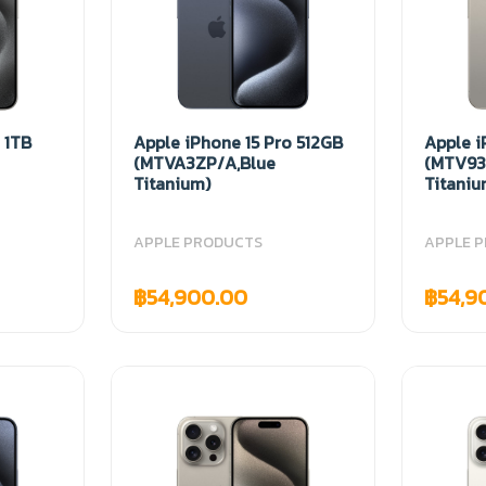
 1TB
Apple iPhone 15 Pro 512GB
Apple i
(MTVA3ZP/A,Blue
(MTV93
Titanium)
Titaniu
APPLE PRODUCTS
APPLE 
฿54,900.00
฿54,9