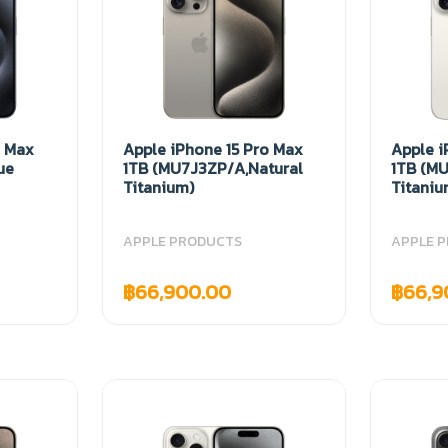
o Max
Apple iPhone 15 Pro Max
Apple i
ue
1TB (MU7J3ZP/A,Natural
1TB (M
Titanium)
Titaniu
APPLE PRODUCTS
APPLE 
฿66,900.00
฿66,9