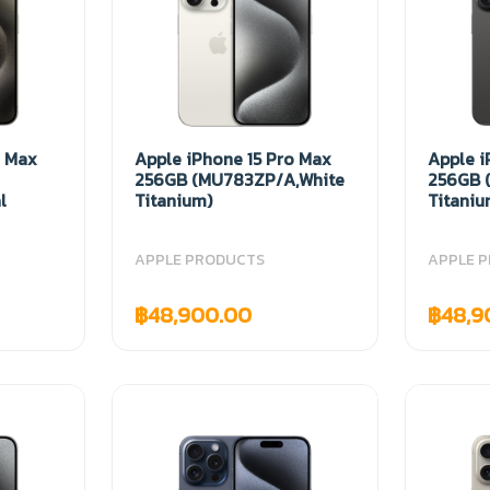
o Max
Apple iPhone 15 Pro Max
Apple i
256GB (MU783ZP/A,White
256GB 
l
Titanium)
Titaniu
APPLE PRODUCTS
APPLE 
฿48,900.00
฿48,9