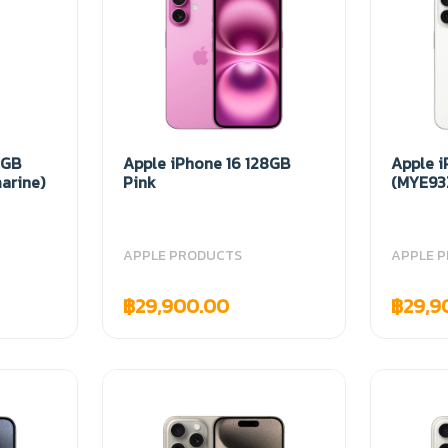
8GB
Apple iPhone 16 128GB
Apple i
arine)
Pink
(MYE93
APPLE PRODUCTS
APPLE 
฿29,900.00
฿29,9