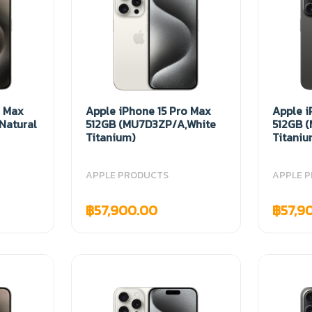
o Max
Apple iPhone 15 Pro Max
Apple i
Natural
512GB (MU7D3ZP/A,White
512GB 
Titanium)
Titaniu
APPLE PRODUCTS
APPLE 
฿57,900.00
฿57,9