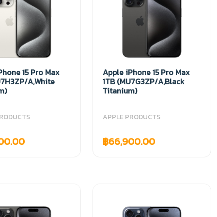
Phone 15 Pro Max
Apple iPhone 15 Pro Max
U7H3ZP/A,White
1TB (MU7G3ZP/A,Black
m)
Titanium)
PRODUCTS
APPLE PRODUCTS
00.00
฿66,900.00