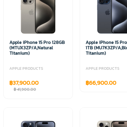
Apple iPhone 15 Pro 128GB
Apple iPhone 15 Pr
(MTUX3ZP/A,Natural
1TB (MU7K3ZP/A,Bl
Titanium)
Titanium)
APPLE PRODUCTS
APPLE PRODUCTS
฿37,900.00
฿66,900.00
฿ 41,900.00