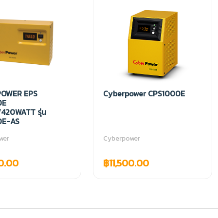
POWER EPS
Cyberpower CPS1000E
0E
420WATT รุ่น
0E-AS
wer
Cyberpower
0.00
฿11,500.00