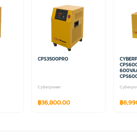
CPS3500PRO
CYBER
CPS60
600VA/
CPS60
Cyberpower
Cyberpo
฿36,800.00
฿6,99