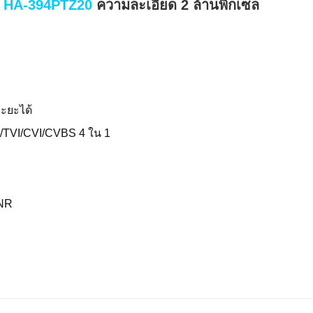
น
HA-394PTZ20
ความละเอียด 2 ล้านพิกเซล
ระยะได้
/TVI/CVI/CVBS 4 ใน 1
DNR